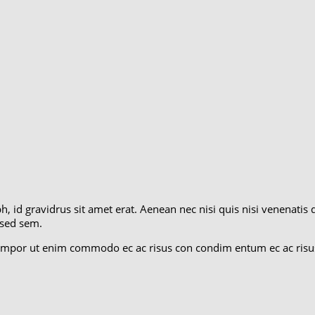
bh, id gravidrus sit amet erat. Aenean nec nisi quis nisi venenatis
 sed sem.
m tempor ut enim commodo ec ac risus con condim entum ec ac risu